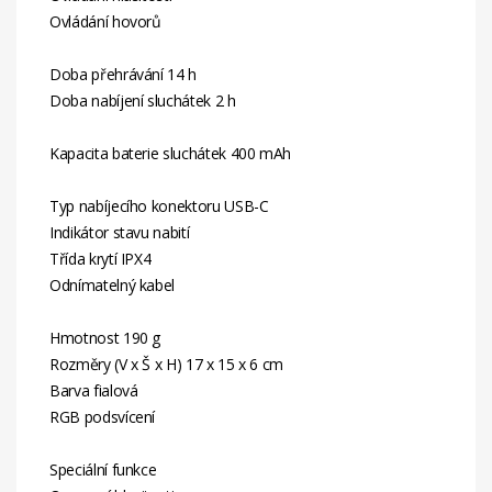
Ovládání hovorů
Doba přehrávání 14 h
Doba nabíjení sluchátek 2 h
Kapacita baterie sluchátek 400 mAh
Typ nabíjecího konektoru USB-C
Indikátor stavu nabití
Třída krytí IPX4
Odnímatelný kabel
Hmotnost 190 g
Rozměry (V x Š x H) 17 x 15 x 6 cm
Barva fialová
RGB podsvícení
Speciální funkce