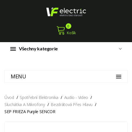
0
Košík
Všechny kategorie
MENU
Úvod
Spotřební Elektronika
Audio - Video
Sluchátka A Mikrofony
Bezdrátová Přes Hlavu
SEP FRIEZA Purple SENCOR