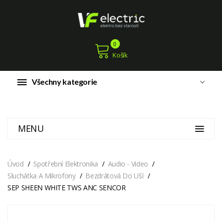
0
Košík
Všechny kategorie
MENU
Úvod
Spotřební Elektronika
Audio - Video
Sluchátka A Mikrofony
Bezdrátová Do Uší
SEP SHEEN WHITE TWS ANC SENCOR