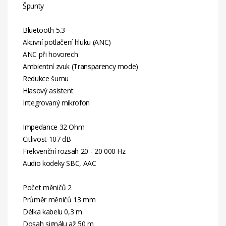
Špunty
Bluetooth 5.3
Aktivní potlačení hluku (ANC)
ANC při hovorech
Ambientní zvuk (Transparency mode)
Redukce šumu
Hlasový asistent
Integrovaný mikrofon
Impedance 32 Ohm
Citlivost 107 dB
Frekvenční rozsah 20 - 20 000 Hz
Audio kodeky SBC, AAC
Počet měničů 2
Průměr měničů 13 mm
Délka kabelu 0,3 m
Dosah signálu až 50 m