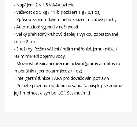
- Napájení: 2 × 1,5 V AAA baterie
- Váživost do 5 kg / 11 lb (rozlišení 1 g / 0,1 oz)
- Způsob zapnutí: tlakem nebo zatížením váživé plochy
- Automatické vypnutí v nečinnosti
- Veliký přehledný kruhový displej s výškou zobrazované
číslice 2 cm
- 3 režimy: Režim vážení / režim měřeníobjemu mléka /
režim měření objemu vody.
- Možnost přepínání mezi metrickými (gramy a mililitry) a
imperiálními jednotkami (lb:oz / fl’oz)
- Inteligentní funkce TARA pro dovažování potravin
- Položte prázdnou nádobu na váhu. Na displeji se zobrazí
její hmotnost a symbol „O". Stisknutím tl