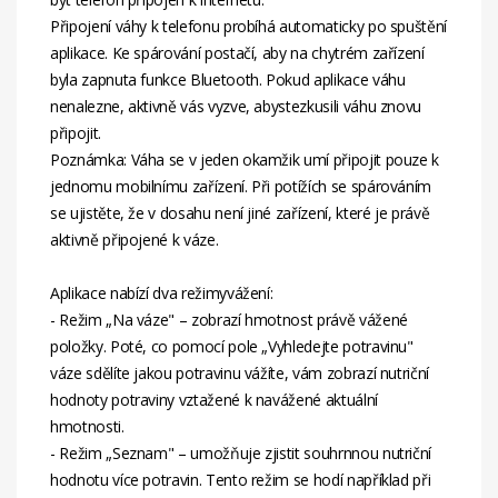
Připojení váhy k telefonu probíhá automaticky po spuštění
aplikace. Ke spárování postačí, aby na chytrém zařízení
byla zapnuta funkce Bluetooth. Pokud aplikace váhu
nenalezne, aktivně vás vyzve, abystezkusili váhu znovu
připojit.
Poznámka: Váha se v jeden okamžik umí připojit pouze k
jednomu mobilnímu zařízení. Při potížích se spárováním
se ujistěte, že v dosahu není jiné zařízení, které je právě
aktivně připojené k váze.
Aplikace nabízí dva režimyvážení:
- Režim „Na váze" – zobrazí hmotnost právě vážené
položky. Poté, co pomocí pole „Vyhledejte potravinu"
váze sdělíte jakou potravinu vážíte, vám zobrazí nutriční
hodnoty potraviny vztažené k navážené aktuální
hmotnosti.
- Režim „Seznam" – umožňuje zjistit souhrnnou nutriční
hodnotu více potravin. Tento režim se hodí například při