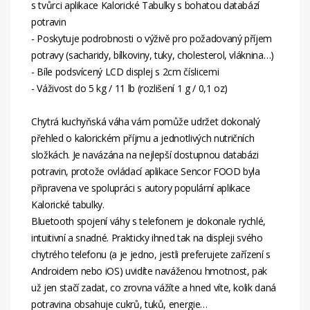
s tvůrci aplikace Kalorické Tabulky s bohatou databází
potravin
- Poskytuje podrobnosti o výživě pro požadovaný příjem
potravy (sacharidy, bílkoviny, tuky, cholesterol, vláknina…)
- Bíle podsvícený LCD displej s 2cm číslicemi
- Váživost do 5 kg / 11 lb (rozlišení 1 g / 0,1 oz)
Chytrá kuchyňská váha vám pomůže udržet dokonalý
přehled o kalorickém příjmu a jednotlivých nutričních
složkách. Je navázána na nejlepší dostupnou databázi
potravin, protože ovládací aplikace Sencor FOOD byla
připravena ve spolupráci s autory populární aplikace
Kalorické tabulky.
Bluetooth spojení váhy s telefonem je dokonale rychlé,
intuitivní a snadné. Prakticky ihned tak na displeji svého
chytrého telefonu (a je jedno, jestli preferujete zařízení s
Androidem nebo iOS) uvidíte naváženou hmotnost, pak
už jen stačí zadat, co zrovna vážíte a hned víte, kolik daná
potravina obsahuje cukrů, tuků, energie…