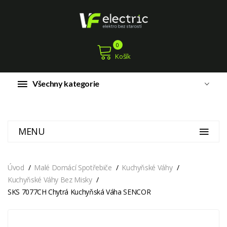
0
Košík
Všechny kategorie
MENU
Úvod
Malé Domácí Spotřebiče
Kuchyňské Váhy
Kuchyňské Váhy Bez Misky
SKS 7077CH Chytrá Kuchyňská Váha SENCOR