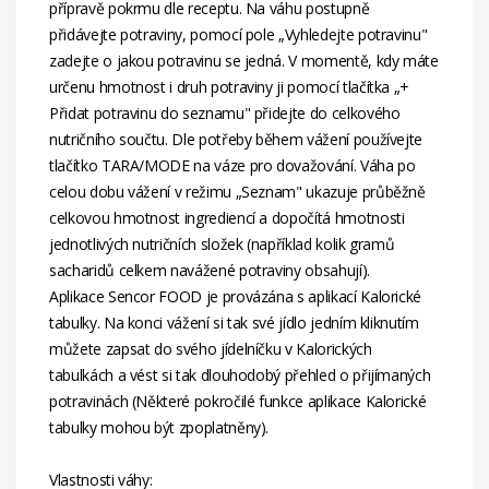
přípravě pokrmu dle receptu. Na váhu postupně
přidávejte potraviny, pomocí pole „Vyhledejte potravinu"
zadejte o jakou potravinu se jedná. V momentě, kdy máte
určenu hmotnost i druh potraviny ji pomocí tlačítka „+
Přidat potravinu do seznamu" přidejte do celkového
nutričního součtu. Dle potřeby během vážení používejte
tlačítko TARA/MODE na váze pro dovažování. Váha po
celou dobu vážení v režimu „Seznam" ukazuje průběžně
celkovou hmotnost ingrediencí a dopočítá hmotnosti
jednotlivých nutričních složek (například kolik gramů
sacharidů celkem navážené potraviny obsahují).
Aplikace Sencor FOOD je provázána s aplikací Kalorické
tabulky. Na konci vážení si tak své jídlo jedním kliknutím
můžete zapsat do svého jídelníčku v Kalorických
tabulkách a vést si tak dlouhodobý přehled o přijímaných
potravinách (Některé pokročilé funkce aplikace Kalorické
tabulky mohou být zpoplatněny).
Vlastnosti váhy: