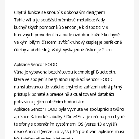
Chytrá funkce se snoubí s dokonalým designem
Tahle váha je součástí prémiové metalické řady
kuchyňských pomocníků Sencor. Je k dispozici v 9
barevných provedeních a bude ozdobou každé kuchyně.
Velkými bílými číslicemi svítící kruhový displej je perfektně
čitelný a přehledný, vždyť výškajedné číslice je 2 cm.
Aplikace Sencor FOOD
Váha je vybavena bezdrátovou technologií Bluetooth,
která ve spojení s bezplatnou aplikací Sencor FOOD
nainstalovanou do vašeho chytrého zařízení nabízí přímý
přístup k bohaté a pravidelně aktualizované databázi
potravin a jejich nutričním hodnotám.
Aplikace Sencor FOOD byla vyvinuta ve spolupráci s tvůrci
aplikace Kalorické tabulky / Dine4Fit a je určena pro chytré
telefony s operačním systémem iOS (verze 13 a vyšší)
nebo Android (verze 5 a vyšší). Při používání aplikace musí
být telefon připojen k internetu.