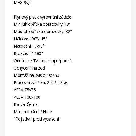
MAX 9kg
Plynový píst k vyrovnání zátěže
Min. úhlopříčka obrazovky: 13"
Max. úhlopříčka obrazovky: 32"
Náklon: +90°/-45°
Natočení: +/-90°
Rotace: +/-180°
Orientace TV: landscape/portrét
Uchycení: na zeď
Montáž na svislou stěnu
Pracovní zatížení: 2 x 2 - 9 kg
VESA 75x75
VESA 100x100
Barva: Černá
Materiál: Ocel / Hliník
"Pojistka" proti vysazení