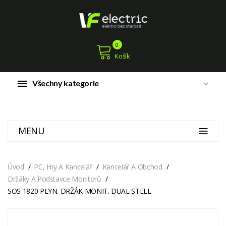
0
Košík
Všechny kategorie
MENU
Úvod
PC, Hry A Kancelář
Kancelář A Obchod
Držáky A Podstavce Monitorů
SOS 1820 PLYN. DRŽÁK MONIT. DUAL STELL