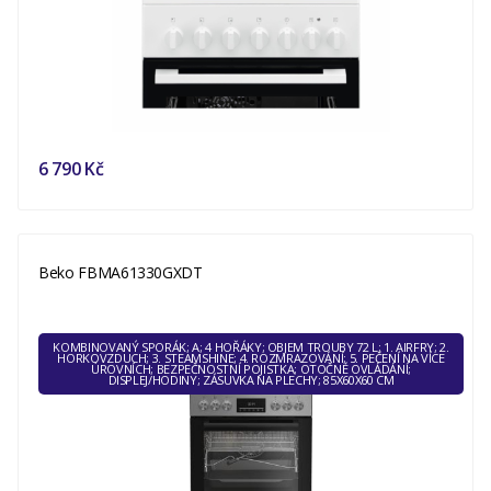
6 790 Kč
Beko FBMA61330GXDT
KOMBINOVANÝ SPORÁK; A; 4 HOŘÁKY; OBJEM TROUBY 72 L; 1. AIRFRY; 2.
HORKOVZDUCH; 3. STEAMSHINE; 4. ROZMRAZOVÁNÍ; 5. PEČENÍ NA VÍCE
ÚROVNÍCH; BEZPEČNOSTNÍ POJISTKA; OTOČNÉ OVLÁDÁNÍ;
DISPLEJ/HODINY; ZÁSUVKA NA PLECHY; 85X60X60 CM