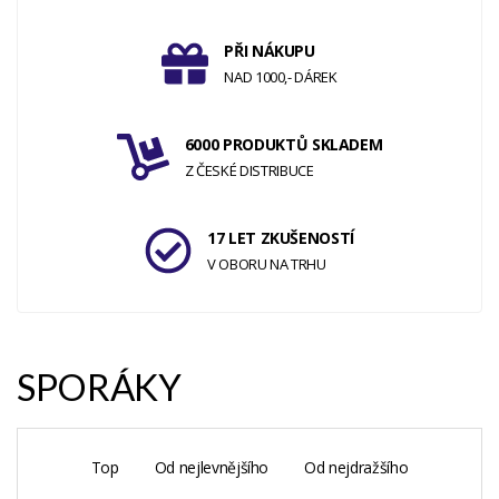
PŘI NÁKUPU
NAD 1000,- DÁREK
6000 PRODUKTŮ SKLADEM
Z ČESKÉ DISTRIBUCE
17 LET ZKUŠENOSTÍ
V OBORU NA TRHU
SPORÁKY
Top
Od nejlevnějšího
Od nejdražšího