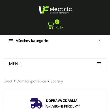
0
Košík
Všechny kategorie
MENU
Úvod
Domácí Spotřebiče
Sporáky
DOPRAVA ZDARMA
NA VYBRANÉ PRODUKTY.