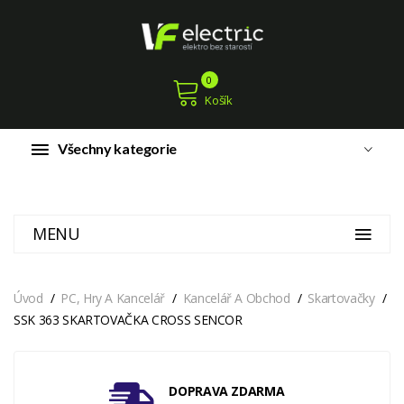
0
Košík
Všechny kategorie
MENU
Úvod
PC, Hry A Kancelář
Kancelář A Obchod
Skartovačky
SSK 363 SKARTOVAČKA CROSS SENCOR
DOPRAVA ZDARMA