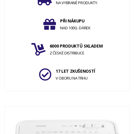
NA VYBRANÉ PRODUKTY.
PŘI NÁKUPU
NAD 1000,- DÁREK
6000 PRODUKTŮ SKLADEM
Z ČESKÉ DISTRIBUCE
17 LET ZKUŠENOSTÍ
V OBORU NA TRHU