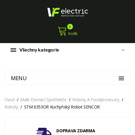
0
Košík
Všechny kategorie
MENU
Úvod
Malé Domácí Spotřebiče
Roboty A Foodprocesory
Roboty
STM 6353OR Kuchyňský Robot SENCOR
DOPRAVA ZDARMA