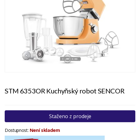
STM 6353OR Kuchyňský robot SENCOR
Staženo z prodeje
Není skladem
Dostupnost: