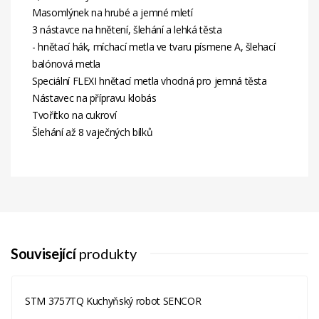
Masomlýnek na hrubé a jemné mletí
3 nástavce na hnětení, šlehání a lehká těsta
- hnětací hák, míchací metla ve tvaru písmene A, šlehací
balónová metla
Speciální FLEXI hnětací metla vhodná pro jemná těsta
Nástavec na přípravu klobás
Tvořítko na cukroví
Šlehání až 8 vaječných bílků
Související
produkty
STM 3757TQ Kuchyňský robot SENCOR