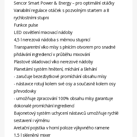
Sencor Smart Power & Energy – pro optimální otáčky
Variabilní regulace otáček s pozvolným startem a 8
rychlostními stupni
Funkce pulse
LED osvětlení mixovací nádoby
4,5 l nerezová nádoba s měrnou stupnicí
Transparentní víko mísy s plnícím otvorem pro snadné
přidávání ingrediencí v průběhu mixování
Plastové skladovací víko nerezové nádoby
Planetární systém hnětení, míchání a šlehání
- zaručuje bezezbytkové promíchání obsahu mísy
- nástavce rotují kolem své osy a současně kolem osy
převodovky
- umožňuje zpracování 100% obsahu mísy garantuje
dokonalé promíchání ingrediencí
Bajonetový systém uchycení nástavců umožňuje rychlé
sestavení i výměnu
Aretační pojistka v horní poloze výkyvného ramene
1,5 l skleněný mixer