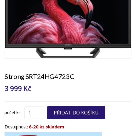
Strong SRT24HG4723C
3 999 Kč
PŘIDAT DO KOŠÍKU
počet ks:
6-20 ks skladem
Dostupnost: