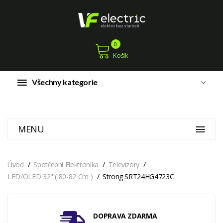
0
Košík
Všechny kategorie
MENU
Úvod
Spotřební Elektronika
Televizory
LED/OLED 32" ( 80-82 Cm )
Strong SRT24HG4723C
DOPRAVA ZDARMA