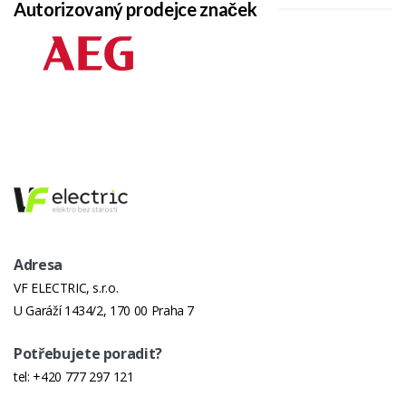
Autorizovaný prodejce značek
Možnost
ne
Rozložení
Délka
180cm
Výrobku
Tloušťka
4cm
Dřeva
Hmotnost
35kg
Celkem
Materiál
borovice
Adresa
VF ELECTRIC, s.r.o.
Šířka
70cm
U Garáží 1434/2, 170 00 Praha 7
Výrobku
Nosnost
50kg
Potřebujete poradit?
tel:
+420 777 297 121
Výška
70cm