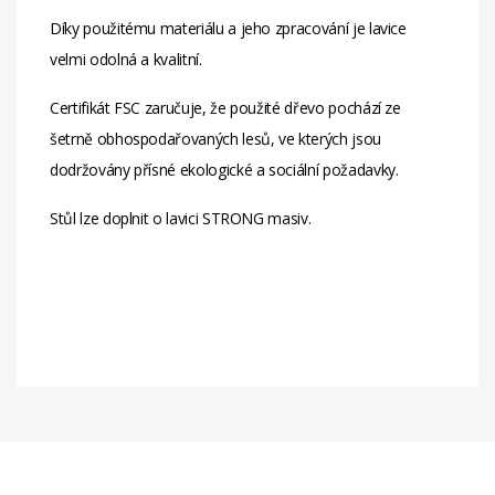
Díky použitému materiálu a jeho zpracování je lavice
velmi odolná a kvalitní.
Certifikát FSC zaručuje, že použité dřevo pochází ze
šetrně obhospodařovaných lesů, ve kterých jsou
dodržovány přísné ekologické a sociální požadavky.
Stůl lze doplnit o lavici STRONG masiv.
Materiál
karton
Balení
Otvor Pro
ne
Slunečník
(Průměr)