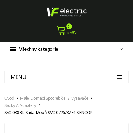
0
Košík
Všechny kategorie
MENU
Úvod
Malé Domácí Spotřebiče
Vysavače
Sáčky A Adaptéry
SVX 038BL Sada Mopů SVC 0725/8776 SENCOR