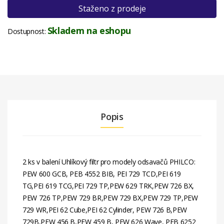
Staženo z prodeje
Skladem na eshopu
Dostupnost:
Popis
2 ks v balení Uhlíkový filtr pro modely odsavačů PHILCO:
PEW 600 GCB, PEB 4552 BIB, PEI 729 TCD,PEI 619
TG,PEI 619 TCG,PEI 729 TP,PEW 629 TRK,PEW 726 BX,
PEW 726 TP,PEW 729 BR,PEW 729 BX,PEW 729 TP,PEW
729 WR,PEI 62 Cube,PEI 62 Cylinder, PEW 726 B,PEW
729B,PEW 456 B,PEW 459 B, PEW 626 Wave, PEB 6252