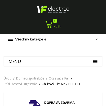
0
Košík
Všechny kategorie
MENU
Úvod
Domácí Spotřebiče
Odsavače Par
Příslušenství Digestoře
Uhlíkový Filtr Air 2 PHILCO
DOPRAVA ZDARMA