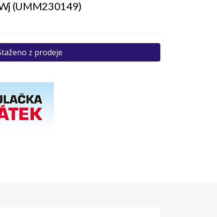
4Wj (UMM230149)
Staženo z prodeje