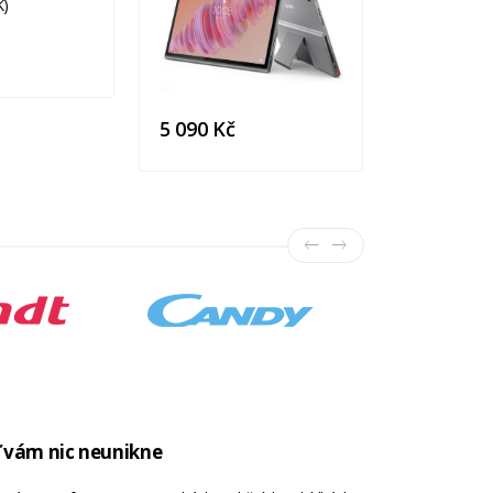
11 490 K
5 090 Kč
 vám nic neunikne