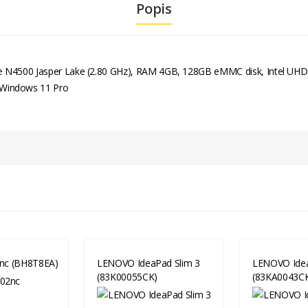
Popis
ore N4500 Jasper Lake (2.80 GHz), RAM 4GB, 128GB eMMC disk, Intel UHD G
 Windows 11 Pro
nc (BH8T8EA)
LENOVO IdeaPad Slim 3
LENOVO Idea
(83K00055CK)
(83KA0043C