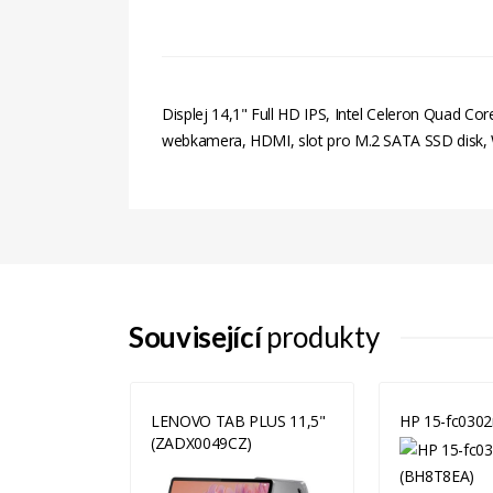
Displej 14,1" Full HD IPS, Intel Celeron Quad C
webkamera, HDMI, slot pro M.2 SATA SSD disk,
Související
produkty
ad Slim 3
LENOVO TAB PLUS 11,5"
HP 15-fc0302
(ZADX0049CZ)