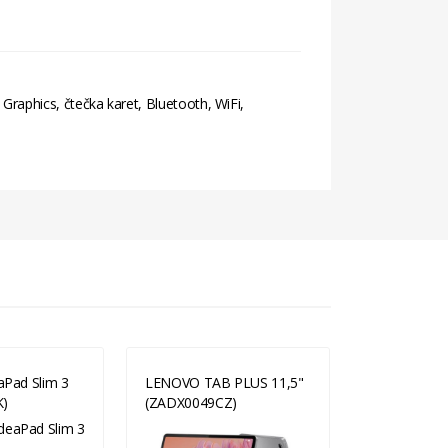
raphics, čtečka karet, Bluetooth, WiFi,
Pad Slim 3
LENOVO TAB PLUS 11,5"
HP 15-fc03
K)
(ZADX0049CZ)