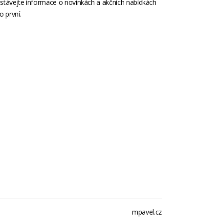
stávejte informace o novinkách a akčních nabídkách
o první.
mpavel.cz