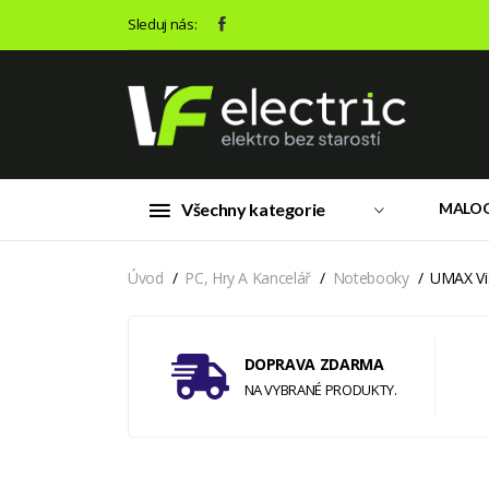
Sleduj nás:
Všechny kategorie
MALO
Úvod
PC, Hry A Kancelář
Notebooky
UMAX Vi
DOPRAVA ZDARMA
NA VYBRANÉ PRODUKTY.