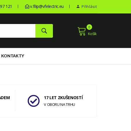
97 121
v.filip@vfelectric.eu
Přihlásit
0
Košík
KONTAKTY
ADEM
17 LET ZKUŠENOSTÍ
V OBORU NA TRHU