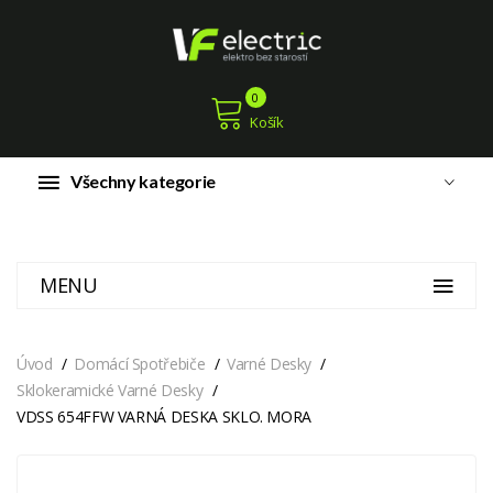
0
Košík
Všechny kategorie
MENU
Úvod
Domácí Spotřebiče
Varné Desky
Sklokeramické Varné Desky
VDSS 654FFW VARNÁ DESKA SKLO. MORA