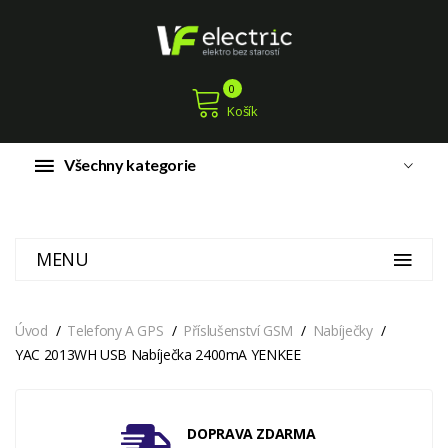
0
Košík
Všechny kategorie
MENU
Úvod
Telefony A GPS
Příslušenství GSM
Nabíječky
YAC 2013WH USB Nabíječka 2400mA YENKEE
DOPRAVA ZDARMA