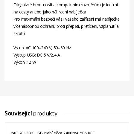
Díky nízké hmotnosti a kompaktním rozměrům je ideální
na cesty anebo jako náhradní nabíječka
Pro maximální bezpečí vás i vašeho zařízení má nabíječka
vícenásobnou ochranu proti přepětí, přetížení, vzplanutí a
zkratu
Vstup: AC 100–240 V, 50–60 Hz
Výstup USB: DC 5 V/2,4 A
Výkon: 12 W
Související
produkty
YAC 2013BK USB Nabíječka 2400mA YENKEE