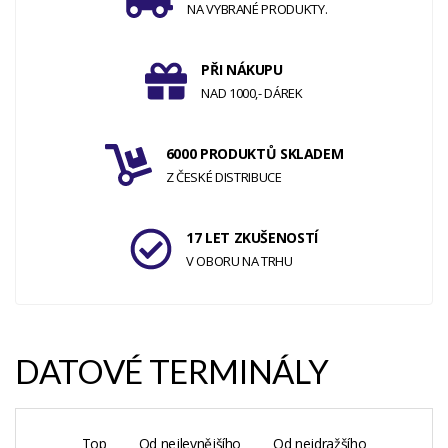
NA VYBRANÉ PRODUKTY.
PŘI NÁKUPU
NAD 1000,- DÁREK
6000 PRODUKTŮ SKLADEM
Z ČESKÉ DISTRIBUCE
17 LET ZKUŠENOSTÍ
V OBORU NA TRHU
DATOVÉ TERMINÁLY
Top
Od nejlevnějšího
Od nejdražšího