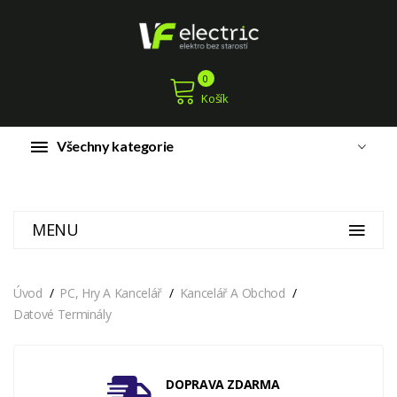
0
Košík
Všechny kategorie
MENU
Úvod
PC, Hry A Kancelář
Kancelář A Obchod
Datové Terminály
DOPRAVA ZDARMA