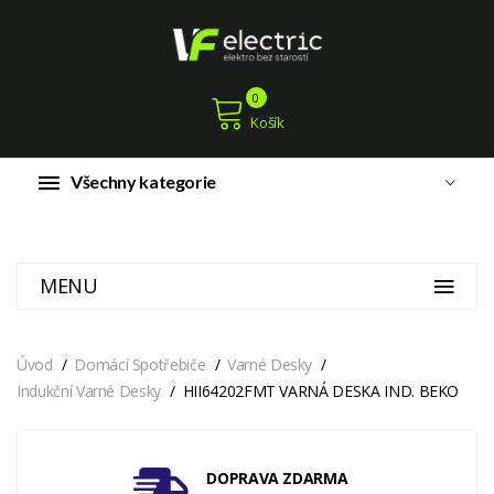
0
Košík
Všechny kategorie
MENU
Úvod
Domácí Spotřebiče
Varné Desky
Indukční Varné Desky
HII64202FMT VARNÁ DESKA IND. BEKO
DOPRAVA ZDARMA