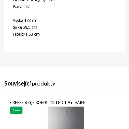
Barva bílá
Výška 188 cm
Šířka 59,5 cm
Hloubka 63 cm
Energetická
E
Třída
Související
produkty
C3FE835CGJE KOMBI 2D LED 1,9m HAIER
A+++