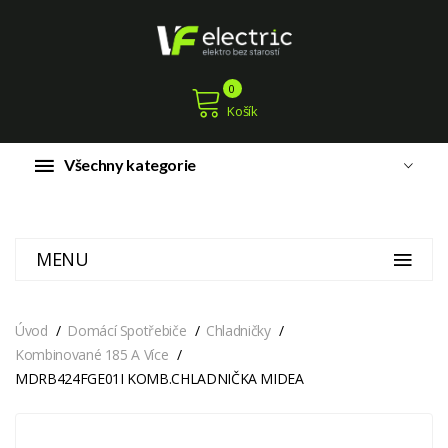
0
Košík
Všechny kategorie
MENU
Úvod
Domácí Spotřebiče
Chladničky
Kombinované 185 A Více
MDRB424FGE01I KOMB.CHLADNIČKA MIDEA