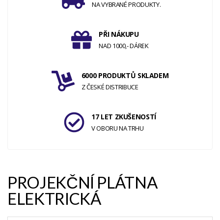
NA VYBRANÉ PRODUKTY.
PŘI NÁKUPU
NAD 1000,- DÁREK
6000 PRODUKTŮ SKLADEM
Z ČESKÉ DISTRIBUCE
17 LET ZKUŠENOSTÍ
V OBORU NA TRHU
PROJEKČNÍ PLÁTNA
ELEKTRICKÁ