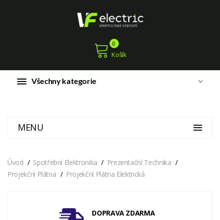
0
Košík
Všechny kategorie
MENU
Úvod
Spotřební Elektronika
Prezentační Technika
Projekční Plátna
Projekční Plátna Elektrická
DOPRAVA ZDARMA