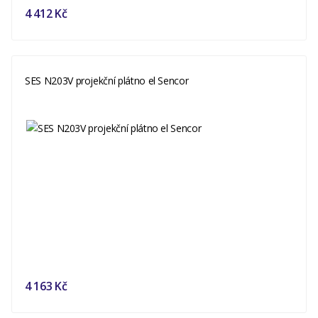
4 412 Kč
SES N203V projekční plátno el Sencor
4 163 Kč